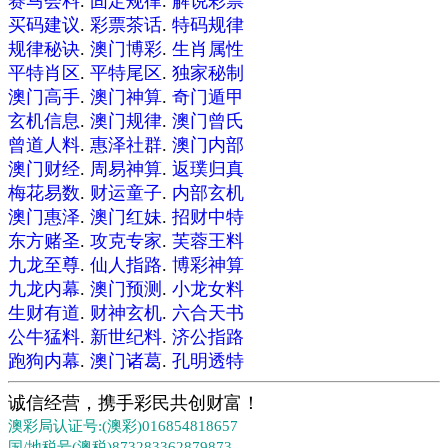
赛马会料
.
固定规律
.
解说彩票
买码建议
.
彩票茶话
.
特码规律
规律秘诀
.
澳门博彩
.
生肖属性
平特肖区
.
平特尾区
.
独家秘制
澳门高手
.
澳门神算
.
奇门遁甲
玄机信息
.
澳门规律
.
澳门曾氏
曾道人料
.
惠泽社群
.
澳门内部
澳门财经
.
周易神算
.
返璞归真
梅花易数
.
财运童子
.
内部玄机
澳门惠泽
.
澳门红妹
.
招财中特
东方赌圣
.
攻克专家
.
芙蓉王料
九龙至尊
.
仙人指路
.
博彩神算
九龙内幕
.
澳门预测
.
小龙女料
生财有道
.
财神玄机
.
六合天书
公牛猛料
.
新世纪料
.
济公指路
跑狗内幕
.
澳门诸葛
.
孔明透特
诚信经营，携手彩民共创财富！
澳彩局认证号:(澳彩)016854818657
国/地税号(澳税)873283362879873