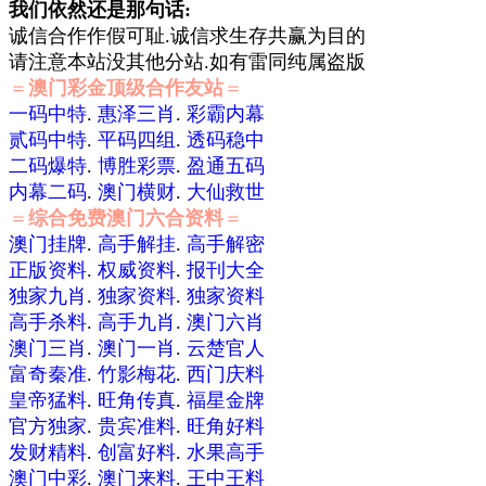
我们依然还是那句话:
诚信合作作假可耻.诚信求生存共赢为目的
请注意本站没其他分站.如有雷同纯属盗版
＝
澳门彩金顶级合作友站
＝
一码中特
.
惠泽三肖
.
彩霸内幕
贰码中特
.
平码四组
.
透码稳中
二码爆特
.
博胜彩票
.
盈通五码
内幕二码
.
澳门横财
.
大仙救世
＝
综合免费澳门六合资料
＝
澳门挂牌
.
高手解挂
.
高手解密
正版资料
.
权威资料
.
报刊大全
独家九肖
.
独家资料
.
独家资料
高手杀料
.
高手九肖
.
澳门六肖
澳门三肖
.
澳门一肖
.
云楚官人
富奇秦准
.
竹影梅花
.
西门庆料
皇帝猛料
.
旺角传真
.
福星金牌
官方独家
.
贵宾准料
.
旺角好料
发财精料
.
创富好料
.
水果高手
澳门中彩
.
澳门来料
.
王中王料