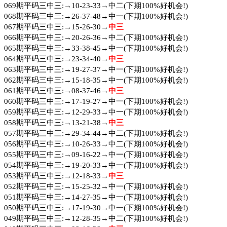
069期平码三中三:→10-23-33→中二(下期100%好机会!)
068期平码三中三:→26-37-48→中一(下期100%好机会!)
067期平码三中三:→15-26-30→
中三
066期平码三中三:→20-26-36→中二(下期100%好机会!)
065期平码三中三:→33-38-45→中一(下期100%好机会!)
064期平码三中三:→23-34-40→
中三
063期平码三中三:→19-27-37→中一(下期100%好机会!)
062期平码三中三:→15-18-35→中一(下期100%好机会!)
061期平码三中三:→08-37-46→
中三
060期平码三中三:→17-19-27→中一(下期100%好机会!)
059期平码三中三:→12-29-33→中一(下期100%好机会!)
058期平码三中三:→13-21-38→
中三
057期平码三中三:→29-34-44→中二(下期100%好机会!)
056期平码三中三:→10-26-33→中二(下期100%好机会!)
055期平码三中三:→09-16-22→中一(下期100%好机会!)
054期平码三中三:→19-20-33→中一(下期100%好机会!)
053期平码三中三:→12-18-33→
中三
052期平码三中三:→15-25-32→中一(下期100%好机会!)
051期平码三中三:→14-27-35→中一(下期100%好机会!)
050期平码三中三:→17-19-30→中一(下期100%好机会!)
049期平码三中三:→12-28-35→中二(下期100%好机会!)