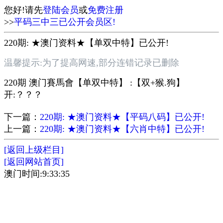
您好!请先
登陆会员
或
免费注册
>>
平码三中三已公开会员区!
220期: ★澳门资料★【单双中特】已公开!
温馨提示:为了提高网速,部分连错记录已删除
220期 澳门賽馬會【单双中特】 :【双+猴.狗】
开:？？？
下一篇：
220期: ★澳门资料★【平码八码】已公开!
上一篇：
220期: ★澳门资料★【六肖中特】已公开!
[返回上级栏目]
[返回网站首页]
澳门时间:9:33:35