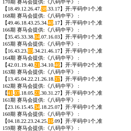
170期 赛马会提供:《八码中平》 :
【18.49.12.26.47.
38
.33.17】开:平码中1个,准
168期 赛马会提供:《八码中平》 :
【49.46.18.43.25.34.
40
.17】开:平码中1个,准
166期 赛马会提供:《八码中平》 :
【35.45.33.38.
04
.07.16.03】开:平码中1个,准
165期 赛马会提供:《八码中平》 :
【16.43.23.
03
.34.21.46.17】开:平码中1个,准
164期 赛马会提供:《八码中平》 :
【42.01.19.40.
21
.34.10.
46
】开:平码中2个,准
163期 赛马会提供:《八码中平》 :
【13.45.04.22.21.26.18.
37
】开:平码中1个,准
162期 赛马会提供:《八码中平》 :
【
41
.
07
.18.05.
23
.30.31.27】开:平码中3个,准
161期 赛马会提供:《八码中平》 :
【23.16.15.45.
34
.18.25.07】开:平码中1个,准
160期 赛马会提供:《八码中平》 :
【04.18.22.23.24.25.
16
.09】开:平码中1个,准
159期 赛马会提供:《八码中平》 :