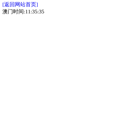
[返回网站首页]
澳门时间:11:35:35