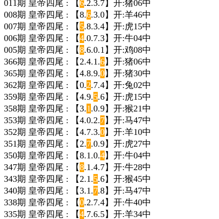
011期 皇帝四尾 : 【
6
.2.3.7】开:猪06中
008期 皇帝四尾 : 【8.
6
.3.0】开:羊46中
007期 皇帝四尾 : 【
5
.8.3.4】开:虎15中
006期 皇帝四尾 : 【
4
.0.7.3】开:牛04中
005期 皇帝四尾 : 【
8
.6.0.1】开:鸡08中
366期 皇帝四尾 : 【2.4.1.
6
】开:猪06中
365期 皇帝四尾 : 【4.8.9.
0
】开:猪30中
362期 皇帝四尾 : 【0.
2
.7.4】开:兔02中
359期 皇帝四尾 : 【4.9.
5
.6】开:虎15中
358期 皇帝四尾 : 【3.
1
.0.9】开:猴21中
353期 皇帝四尾 : 【4.0.2.
7
】开:马47中
352期 皇帝四尾 : 【4.7.3.
0
】开:羊10中
351期 皇帝四尾 : 【2.
7
.0.9】开:虎27中
350期 皇帝四尾 : 【8.1.0.
4
】开:牛04中
347期 皇帝四尾 : 【
8
.1.4.7】开:牛28中
343期 皇帝四尾 : 【2.1.
5
.6】开:猴45中
340期 皇帝四尾 : 【3.1.
7
.8】开:马47中
338期 皇帝四尾 : 【
0
.2.7.4】开:牛40中
335期 皇帝四尾 : 【
4
.7.6.5】开:羊34中