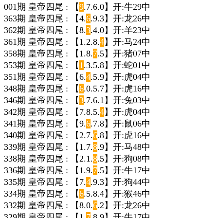
001期 皇帝四尾 : 【
9
.7.6.0】开:牛29中
363期 皇帝四尾 : 【4.
6
.9.3】开:龙26中
362期 皇帝四尾 : 【8.
3
.4.0】开:羊23中
361期 皇帝四尾 : 【1.2.8.
4
】开:马24中
358期 皇帝四尾 : 【1.8.
7
.5】开:猪07中
353期 皇帝四尾 : 【
1
.3.5.8】开:蛇01中
351期 皇帝四尾 : 【6.
4
.5.9】开:虎04中
348期 皇帝四尾 : 【
6
.0.5.7】开:虎16中
346期 皇帝四尾 : 【
3
.7.6.1】开:兔03中
342期 皇帝四尾 : 【7.8.5.
4
】开:虎04中
341期 皇帝四尾 : 【9.
6
.7.8】开:鼠06中
340期 皇帝四尾 : 【2.7.
6
.8】开:虎16中
339期 皇帝四尾 : 【1.7.
8
.9】开:马48中
338期 皇帝四尾 : 【2.1.
8
.5】开:狗08中
336期 皇帝四尾 : 【1.9.
7
.5】开:牛17中
335期 皇帝四尾 : 【7.
4
.9.3】开:狗44中
334期 皇帝四尾 : 【
6
.5.8.4】开:猴46中
332期 皇帝四尾 : 【8.0.
6
.2】开:龙26中
329期 皇帝四尾 : 【1.
7
.8.9】开:牛17中