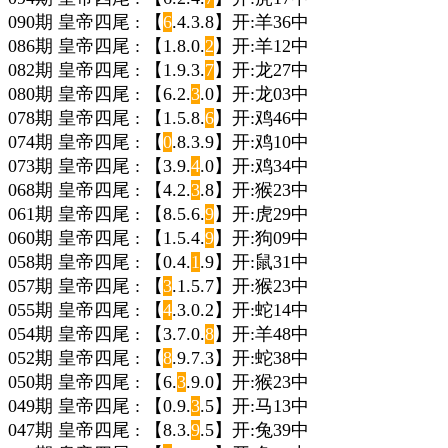
090期 皇帝四尾 : 【
6
.4.3.8】开:羊36中
086期 皇帝四尾 : 【1.8.0.
2
】开:羊12中
082期 皇帝四尾 : 【1.9.3.
7
】开:龙27中
080期 皇帝四尾 : 【6.2.
3
.0】开:龙03中
078期 皇帝四尾 : 【1.5.8.
6
】开:鸡46中
074期 皇帝四尾 : 【
0
.8.3.9】开:鸡10中
073期 皇帝四尾 : 【3.9.
4
.0】开:鸡34中
068期 皇帝四尾 : 【4.2.
3
.8】开:猴23中
061期 皇帝四尾 : 【8.5.6.
9
】开:虎29中
060期 皇帝四尾 : 【1.5.4.
9
】开:狗09中
058期 皇帝四尾 : 【0.4.
1
.9】开:鼠31中
057期 皇帝四尾 : 【
3
.1.5.7】开:猴23中
055期 皇帝四尾 : 【
4
.3.0.2】开:蛇14中
054期 皇帝四尾 : 【3.7.0.
8
】开:羊48中
052期 皇帝四尾 : 【
8
.9.7.3】开:蛇38中
050期 皇帝四尾 : 【6.
3
.9.0】开:猴23中
049期 皇帝四尾 : 【0.9.
3
.5】开:马13中
047期 皇帝四尾 : 【8.3.
9
.5】开:兔39中