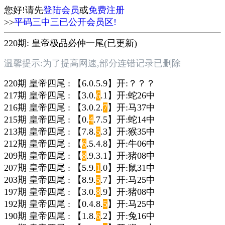
您好!请先
登陆会员
或
免费注册
>>
平码三中三已公开会员区!
220期: 皇帝极品必仲一尾(已更新)
温馨提示:为了提高网速,部分连错记录已删除
220期 皇帝四尾 : 【6.0.5.9】开:？？？
217期 皇帝四尾 : 【3.0.
6
.1】开:蛇26中
216期 皇帝四尾 : 【3.0.2.
7
】开:马37中
215期 皇帝四尾 : 【0.
4
.7.5】开:蛇14中
213期 皇帝四尾 : 【7.8.
5
.3】开:猴35中
212期 皇帝四尾 : 【
6
.5.4.8】开:牛06中
209期 皇帝四尾 : 【
8
.9.3.1】开:猪08中
207期 皇帝四尾 : 【5.9.
1
.0】开:鼠31中
203期 皇帝四尾 : 【8.9.
5
.7】开:马25中
197期 皇帝四尾 : 【3.0.
8
.9】开:猪08中
192期 皇帝四尾 : 【0.4.8.
5
】开:马25中
190期 皇帝四尾 : 【1.8.
6
.2】开:兔16中