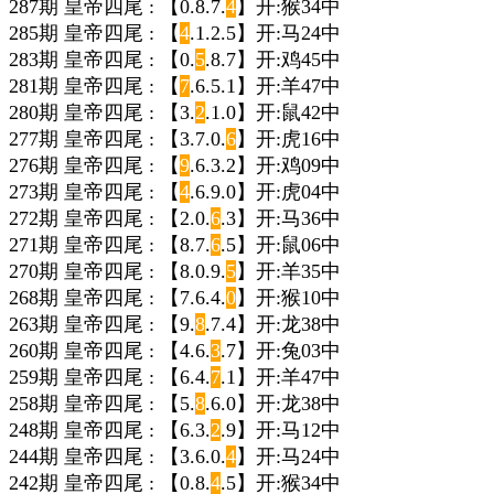
287期 皇帝四尾 : 【0.8.7.
4
】开:猴34中
285期 皇帝四尾 : 【
4
.1.2.5】开:马24中
283期 皇帝四尾 : 【0.
5
.8.7】开:鸡45中
281期 皇帝四尾 : 【
7
.6.5.1】开:羊47中
280期 皇帝四尾 : 【3.
2
.1.0】开:鼠42中
277期 皇帝四尾 : 【3.7.0.
6
】开:虎16中
276期 皇帝四尾 : 【
9
.6.3.2】开:鸡09中
273期 皇帝四尾 : 【
4
.6.9.0】开:虎04中
272期 皇帝四尾 : 【2.0.
6
.3】开:马36中
271期 皇帝四尾 : 【8.7.
6
.5】开:鼠06中
270期 皇帝四尾 : 【8.0.9.
5
】开:羊35中
268期 皇帝四尾 : 【7.6.4.
0
】开:猴10中
263期 皇帝四尾 : 【9.
8
.7.4】开:龙38中
260期 皇帝四尾 : 【4.6.
3
.7】开:兔03中
259期 皇帝四尾 : 【6.4.
7
.1】开:羊47中
258期 皇帝四尾 : 【5.
8
.6.0】开:龙38中
248期 皇帝四尾 : 【6.3.
2
.9】开:马12中
244期 皇帝四尾 : 【3.6.0.
4
】开:马24中
242期 皇帝四尾 : 【0.8.
4
.5】开:猴34中