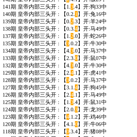
141期 皇帝内部三头开 : 【1.
3
.4】开:狗33中
140期 皇帝内部三头开 : 【0.2.
1
】开:兔16中
139期 皇帝内部三头开 : 【0.
2
.3】开:羊24中
138期 皇帝内部三头开 : 【0.3.
4
】开:马49中
137期 皇帝内部三头开 : 【1.
2
.0】开:蛇26中
135期 皇帝内部三头开 : 【
3
.0.2】开:牛30中
134期 皇帝内部三头开 : 【4.
3
.0】开:马37中
133期 皇帝内部三头开 : 【2.3.
0
】开:鼠07中
132期 皇帝内部三头开 : 【4.
3
.0】开:牛30中
129期 皇帝内部三头开 : 【2.
4
.1】开:虎41中
128期 皇帝内部三头开 : 【
3
.0.2】开:马37中
127期 皇帝内部三头开 : 【3.1.
4
】开:狗45中
126期 皇帝内部三头开 : 【2.
4
.1】开:马49中
125期 皇帝内部三头开 : 【1.
3
.4】开:鼠31中
124期 皇帝内部三头开 : 【2.0.
3
】开:龙39中
123期 皇帝内部三头开 : 【
4
.1.2】开:鸡46中
120期 皇帝内部三头开 : 【4.1.
0
】开:牛06中
118期 皇帝内部三头开 : 【
0
.3.4】开:猪08中