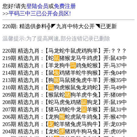
您好!请先
登陆会员
或
免费注册
>>
平码三中三已公开会员区!
220期: 精选供参料╬◤九肖中特大公开◥已更新
温馨提示:为了提高网速,部分连错记录已删除
220期 精选九肖 :【马龙蛇牛鼠虎鸡狗羊】开:？？？
219期 精选九肖 :【蛇
鼠
猪猴龙马牛鸡虎】开:鼠43中
216期 精选九肖 :【羊龙狗牛
马
鸡兔蛇猴】开:马37中
214期 精选九肖 :【鼠
兔
鸡猪羊蛇牛狗猴】开:兔04中
213期 精选九肖 :【狗
猴
马鼠猪兔虎牛羊】开:猴35中
210期 精选九肖 :【
马
狗虎猴鼠兔龙鸡蛇】开:马49中
209期 精选九肖 :【猴鼠蛇
猪
狗羊虎牛兔】开:猪08中
208期 精选九肖 :【蛇马虎兔鸡猪
鼠
狗龙】开:鼠19中
207期 精选九肖 :【猪马鸡蛇牛龙
鼠
羊猴】开:鼠31中
206期 精选九肖 :【龙狗
猴
蛇虎鼠牛鸡兔】开:猴47中
205期 精选九肖 :【
龙
蛇羊猪兔虎马狗牛】开:龙03中
204期 精选九肖 :【龙蛇
虎
猪鸡牛狗马兔】开:虎05中