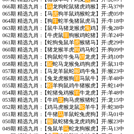
066期 精选九肖 :【
马
龙狗蛇鼠猪虎鸡猴】开:马37中
065期 精选九肖 :【马
虎
狗羊鼠鸡猴蛇龙】开:虎05中
064期 精选九肖 :【狗
牛
蛇羊兔猪鼠虎马】开:牛18中
063期 精选九肖 :【鼠牛马猪龙猴虎
兔
鸡】开:兔28中
062期 精选九肖 :【牛虎鼠
羊
狗猴鸡蛇猪】开:羊24中
061期 精选九肖 :【蛇狗兔鼠羊
虎
猴猪马】开:虎29中
060期 精选九肖 :【猪龙猴羊虎
狗
鸡马蛇】开:狗09中
059期 精选九肖 :【狗鼠蛇牛兔马
鸡
龙虎】开:鸡10中
058期 精选九肖 :【
鼠
蛇马龙猴兔鸡狗虎】开:鼠31中
057期 精选九肖 :【马龙羊鼠蛇
猴
鸡牛兔】开:猴23中
056期 精选九肖 :【兔龙虎猴狗
羊
马鼠牛】开:羊48中
055期 精选九肖 :【
蛇
羊狗鼠鸡牛猪猴虎】开:蛇14中
054期 精选九肖 :【蛇猪兔鸡猴
羊
牛龙虎】开:羊48中
053期 精选九肖 :【牛鸡
龙
狗马虎猴猪蛇】开:龙15中
052期 精选九肖 :【鸡马虎猴龙鼠
蛇
羊牛】开:蛇38中
051期 精选九肖 :【牛猪
马
羊鼠蛇兔虎狗】开:马01中
050期 精选九肖 :【
猴
鼠蛇猪兔龙虎鸡狗】开:猴23中
049期 精选九肖 :【兔鼠羊
马
蛇龙狗猴虎】开:马13中