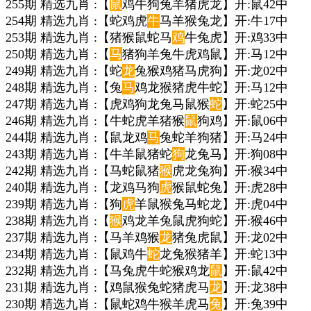
255期 精选九肖 :【
鼠
鸡牛狗兔羊猪虎龙】开:鼠42中
254期 精选九肖 :【蛇鸡虎
牛
马羊猴兔龙】开:牛17中
253期 精选九肖 :【猪猴鼠蛇马
鸡
牛兔虎】开:鸡33中
250期 精选九肖 :【
马
猪狗羊兔牛虎鸡鼠】开:马12中
249期 精选九肖 :【蛇
龙
兔猴鸡猪马虎狗】开:龙02中
248期 精选九肖 :【兔
马
鸡龙猴猪虎牛蛇】开:马12中
247期 精选九肖 :【虎鸡狗龙兔马鼠猴
蛇
】开:蛇25中
246期 精选九肖 :【牛蛇虎羊猪猴
鼠
狗鸡】开:鼠06中
244期 精选九肖 :【鼠龙鸡
马
兔蛇羊狗猪】开:马24中
243期 精选九肖 :【牛羊鼠猪蛇
狗
龙兔马】开:狗08中
242期 精选九肖 :【马蛇鼠猪
猴
虎龙兔狗】开:猴34中
240期 精选九肖 :【龙鸡马狗
虎
猴鼠蛇兔】开:虎28中
239期 精选九肖 :【狗
虎
羊鼠猴兔马蛇龙】开:虎04中
238期 精选九肖 :【
猴
鸡龙羊兔鼠虎狗蛇】开:猴46中
237期 精选九肖 :【马羊鸡猴
龙
猪兔虎鼠】开:龙02中
234期 精选九肖 :【鼠鸡牛
蛇
龙兔猴猪羊】开:蛇13中
232期 精选九肖 :【马兔虎牛蛇猴鸡龙
鼠
】开:鼠42中
231期 精选九肖 :【鸡鼠猴兔蛇猪虎马
龙
】开:龙38中
230期 精选九肖 :【鼠蛇鸡牛猴羊虎马
兔
】开:兔39中