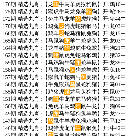
176期 精选九肖 :【龙
鸡
牛马羊虎猴狗鼠】开:鸡10中
175期 精选九肖 :【猴虎牛马龙兔羊
蛇
狗】开:蛇26中
172期 精选九肖 :【兔牛马龙羊
猪
虎蛇猴】开:猪44中
170期 精选九肖 :【鸡兔
龙
狗虎蛇猪猴马】开:龙03中
168期 精选九肖 :【鸡羊
龙
蛇马猪鼠兔狗】开:龙15中
165期 精选九肖 :【马鼠狗
龙
羊牛蛇虎兔】开:龙03中
164期 精选九肖 :【龙羊猪
狗
鸡虎牛兔蛇】开:狗21中
162期 精选九肖 :【狗
猪
鼠虎兔蛇马猴鸡】开:猪32中
159期 精选九肖 :【马鸡狗牛猪
龙
蛇羊鼠】开:龙39中
158期 精选九肖 :【马鼠猴鸡
兔
狗蛇羊虎】开:兔16中
157期 精选九肖 :【猴鼠羊蛇狗马
兔
虎猪】开:兔40中
156期 精选九肖 :【牛兔猴鸡
马
鼠蛇狗猪】开:马01中
155期 精选九肖 :【鸡猪虎
鼠
龙马兔狗牛】开:鼠07中
151期 精选九肖 :【狗
鼠
牛龙羊虎马猪猴】开:鼠31中
150期 精选九肖 :【兔虎羊马鸡
狗
鼠牛龙】开:狗09中
149期 精选九肖 :【虎
龙
马牛猪狗兔羊鸡】开:龙27中
147期 精选九肖 :【
马
鼠牛羊虎兔猴鸡狗】开:马13中
146期 精选九肖 :【鸡猪虎龙羊
牛
鼠猴兔】开:牛42中
142期 精选九肖 :【
猴
马兔鼠龙蛇鸡羊狗】开:猴23中