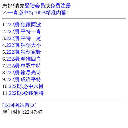
您好!请先
登陆会员
或
免费注册
>>
一肖必中特100%精准内幕!
1.
222期:独家两波
2.
222期:平特一肖
3.
222期:平特一尾
4.
222期:独创大小
5.
222期:独创家野
6.
222期:精准四肖
7.
222期:单双中特
8.
222期:输尽光诗
9.
222期:成语平特
10.
222期:必中六肖
11.
222期:欲钱解特
[返回网站首页]
澳门时间:22:47:47