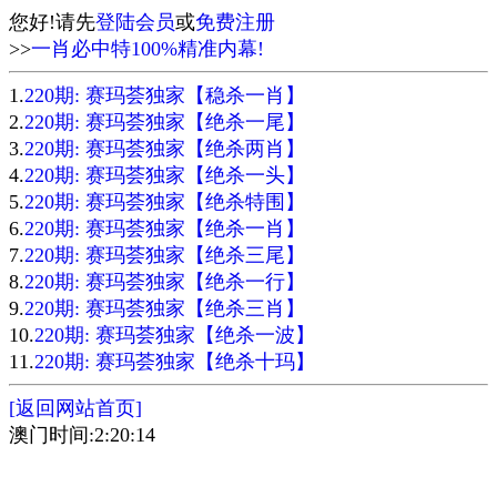
您好!请先
登陆会员
或
免费注册
>>
一肖必中特100%精准内幕!
1.
220期: 赛玛荟独家【稳杀一肖】
2.
220期: 赛玛荟独家【绝杀一尾】
3.
220期: 赛玛荟独家【绝杀两肖】
4.
220期: 赛玛荟独家【绝杀一头】
5.
220期: 赛玛荟独家【绝杀特围】
6.
220期: 赛玛荟独家【绝杀一肖】
7.
220期: 赛玛荟独家【绝杀三尾】
8.
220期: 赛玛荟独家【绝杀一行】
9.
220期: 赛玛荟独家【绝杀三肖】
10.
220期: 赛玛荟独家【绝杀一波】
11.
220期: 赛玛荟独家【绝杀十玛】
[返回网站首页]
澳门时间:2:20:14