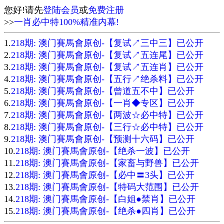
您好!请先
登陆会员
或
免费注册
>>
一肖必中特100%精准内幕!
1.
218期: 澳门賽馬會原创-【复试↗三中三】已公开
2.
218期: 澳门賽馬會原创-【复试↗五连尾】已公开
3.
218期: 澳门賽馬會原创-【复试↗五连肖】已公开
4.
218期: 澳门賽馬會原创-【五行↗绝杀料】已公开
5.
218期: 澳门賽馬會原创-【曾道五不中】已公开
6.
218期: 澳门賽馬會原创-【一肖◆专区】已公开
7.
218期: 澳门賽馬會原创-【两波☆必中特】已公开
8.
218期: 澳门賽馬會原创-【三行☆必中特】已公开
9.
218期: 澳门賽馬會原创-【预测十六码】已公开
10.
218期: 澳门賽馬會原创-【绝杀一波】已公开
11.
218期: 澳门賽馬會原创-【家畜与野兽】已公开
12.
218期: 澳门賽馬會原创-【必中〓3头】已公开
13.
218期: 澳门賽馬會原创-【特码大范围】已公开
14.
218期: 澳门賽馬會原创-【白姐●禁肖】已公开
15.
218期: 澳门賽馬會原创-【绝杀●四肖】已公开