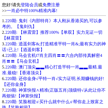
您好!请先
登陆会员
或
免费注册
>>
一肖必中特100%精准内幕!
1.
220期: 鬼剑《内部特肖》本人刚从香港买的,可以参
考的。【鬼剑仇】
2.
220期: 【林震雷】推荐100%【单双】实力见证一切
【林震雷】
3.
220期: 逍遥剑客&;打造精准平特一肖&;最有实力的神
话↑已上!【逍遥剑客】
4.
220期: 马会玄机‖7肖主四肖〓〓六合内部传真解密4
肖〓〓【马会玄机】
5.
220期: 澳门顶尖▃▃精心打造平特一肖▃▃最精.最
准.最稳!【香港顶尖】
6.
220期: 还你金身√平特一肖√实力证明,长期赚钱的好!
【还你金身】
7.
220期: 神算快报∧精准(正版五肖)顶级特√从此让你不
再烦恼!【神算快报】
8.
220期: 笑脸相迎≌买什么就中什么≌帮你走上致富之
路【笑脸相迎】