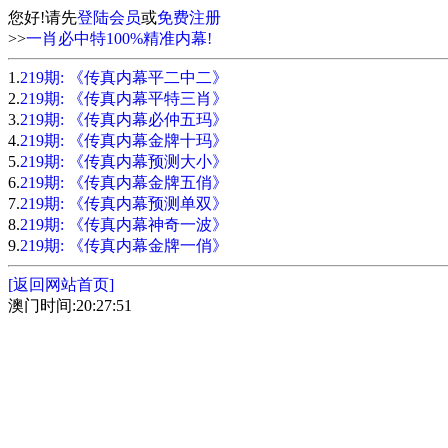
您好!请先
登陆会员
或
免费注册
>>
一肖必中特100%精准内幕!
1.
219期: 《传真内幕平二中二》
2.
219期: 《传真内幕平特三肖》
3.
219期: 《传真内幕必仲五玛》
4.
219期: 《传真内幕金牌十玛》
5.
219期: 《传真内幕预测大小》
6.
219期: 《传真内幕金牌五俏》
7.
219期: 《传真内幕预测单双》
8.
219期: 《传真内幕神奇一波》
9.
219期: 《传真内幕金牌一俏》
[返回网站首页]
澳门时间:20:27:51