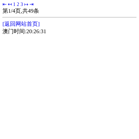
⇤
↤
1
2
3
↦
⇥
第1/4页,共49条
[返回网站首页]
澳门时间:20:26:31