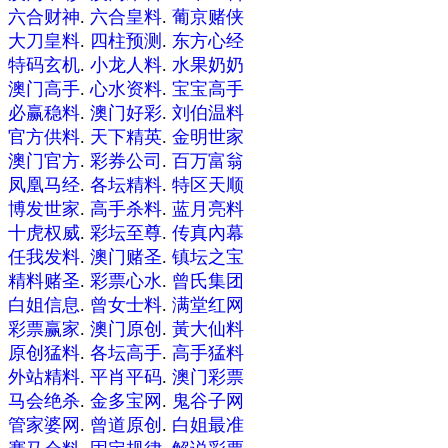
六合财神
.
六合皇料
.
葡京赌侠
大刀皇料
.
四柱预测
.
东方心经
特码玄机
.
小龙人料
.
水果奶奶
澳门高手
.
心水资料
.
宝宝高手
必赢稳料
.
澳门好彩
.
刘伯温料
官方供料
.
天下精英
.
金明世家
澳门官方
.
彩券公司
.
百万富翁
凤凰马经
.
各坛精料
.
特区天顺
博发世家
.
高手杀料
.
蓝月亮料
十虎权威
.
彩坛至尊
.
传真內幕
任我发料
.
澳门赌圣
.
镇坛之宝
精料赌圣
.
彩票心水
.
曾氏集团
白姐信息
.
曾女士料
.
满堂红网
彩票赢家
.
澳门原创
.
黃大仙料
原创猛料
.
各坛高手
.
高手猛料
外站精料
.
平肖平码
.
澳门彩票
马会绝杀
.
金多宝网
.
鬼谷子网
管家婆网
.
曾道原创
.
白姐最准